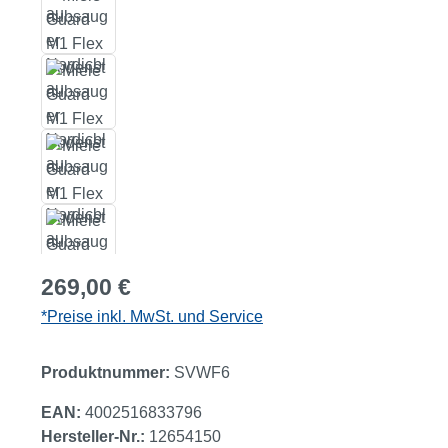
Regulärer Preis:
269,00 €
*Preise inkl. MwSt. und Service
Produktnummer:
SVWF6
EAN:
4002516833796
Hersteller-Nr.:
12654150