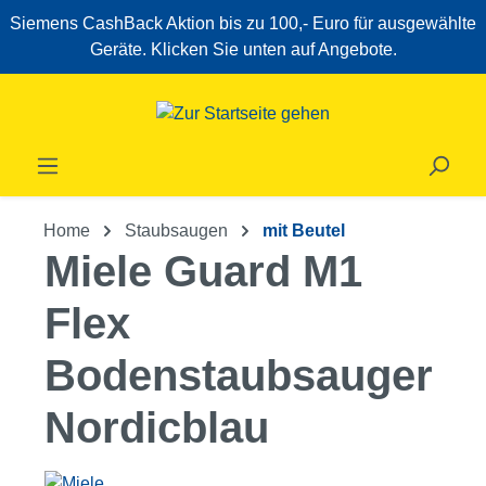
Siemens CashBack Aktion bis zu 100,- Euro für ausgewählte
Zum Hauptinhalt springen
Geräte. Klicken Sie unten auf Angebote.
Home
Staubsaugen
mit Beutel
Miele Guard M1
Flex
Bodenstaubsauger
Nordicblau