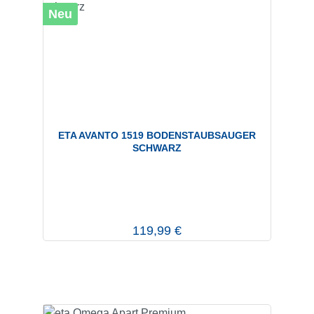
Neu
ETA AVANTO 1519 BODENSTAUBSAUGER
SCHWARZ
Regulärer Preis:
119,99 €