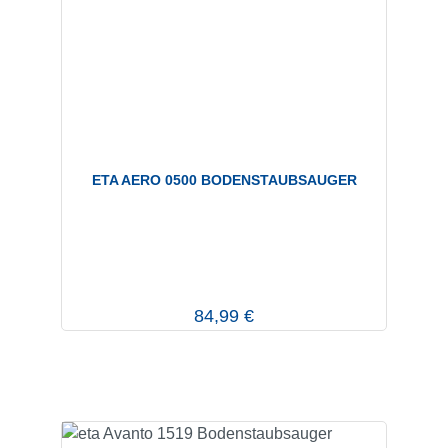
ETA AERO 0500 BODENSTAUBSAUGER
Regulärer Preis:
84,99 €