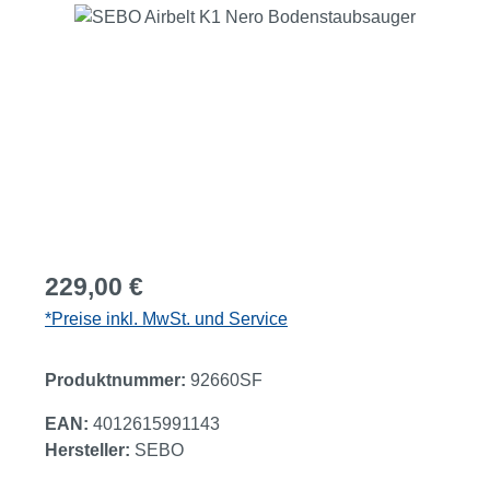
Bildergalerie überspringen
Regulärer Preis:
229,00 €
*Preise inkl. MwSt. und Service
Produktnummer:
92660SF
EAN:
4012615991143
Hersteller:
SEBO